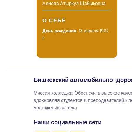
Алиева Атыркул Шайыковна
О СЕБЕ
День рождения:
13 апреля 1962
г.
Бишкекский автомобильно-доро
Миссия колледжа: Обеспечить высокое каче
вдохновляя студентов и преподавателей к 
достижению успеха.
Наши социальные сети